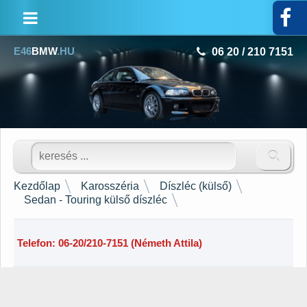
E46
BMW
.HU
06 20 / 210 7151
▾
Karosszéria
▾
Motortér
▾
Hajtáslánc
▾
Látogass
Utastér - Csomagtér
Kezdőlap
Karosszéria
Díszléc (külső)
Sedan - Touring külső díszléc
el
▾
Világítás
Facebook
Telefon: 06-20/210-7151 (Németh Attila)
▾
Zár - Zárszerkezet
oldalunkra!