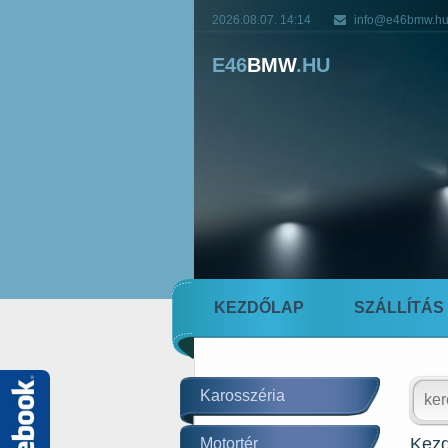
2026.08.07. 14:14
info@e46bmw.h
E46
BMW
.HU
KEZDŐLAP
SZÁLLÍTÁS
Karosszéria
Kezd
Motortér