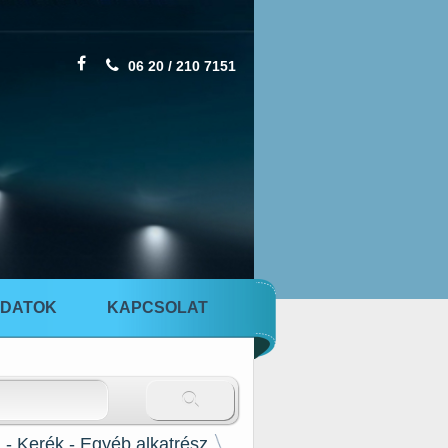
06 20 / 210 7151
DATOK
KAPCSOLAT
i - Kerék - Egyéb alkatrész