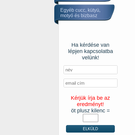
Egyéb cucc, kütyü,
motyó és bizbasz
Ha kérdése van
lépjen kapcsolatba
velünk!
Kérjük írja be az
eredményt!
öt plusz kilenc =