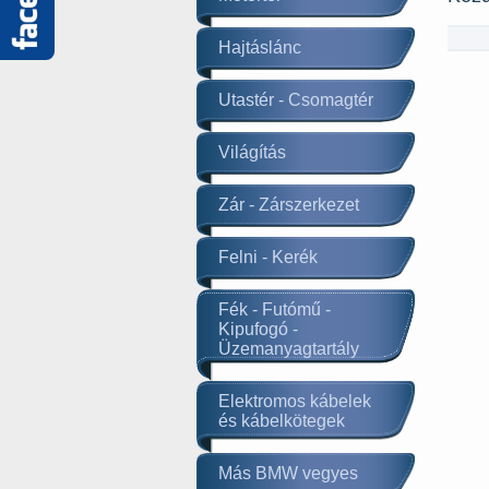
Látogass
el
Hajtáslánc
Facebook
Utastér - Csomagtér
oldalunkra!
Világítás
Zár - Zárszerkezet
Felni - Kerék
Fék - Futómű -
Kipufogó -
Üzemanyagtartály
Elektromos kábelek
és kábelkötegek
Más BMW vegyes