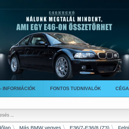
u
 - INFORMÁCIÓK
FONTOS TUDNIVALÓK
CÉGA
őlap
Más BMW vegyes
E36/7-E36/8 (Z3)
Feln